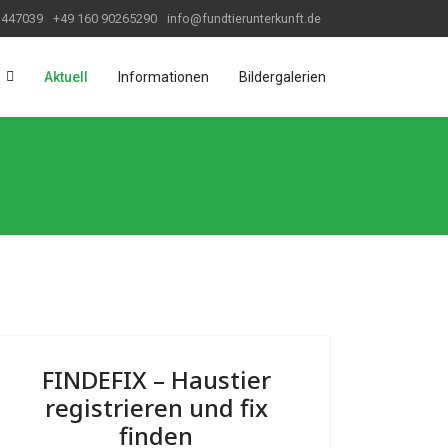
 447039
+49 160 90265290
info@fundtierunterkunft.de
Aktuell
Informationen
Bildergalerien
FINDEFIX – Haustier
registrieren und fix
finden