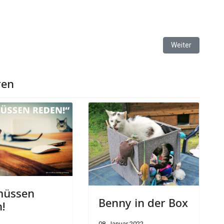
.2025
Nächster Beitrag
Weiter
ren
müssen
Benny in der Box
!
08. Januar 2022